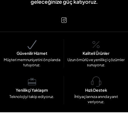
geleceğinize güç katıyoruz.
Güvenilir Hizmet
Kaliteli Ürünler
Müşteri memnuniyetini ön planda
Uzun ömürlü ve yenilikçi çözümler
tutuyoruz.
sunuyoruz.
Yenilikçi Yaklaşım
Hızlı Destek
Teknolojiyi takip ediyoruz.
İhtiyaçlarınıza anında yanıt
veriyoruz.
© Copyright b90.com.tr Tüm Hakları Saklıdır.