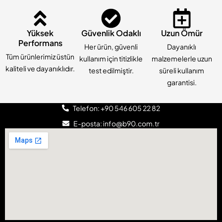
Yüksek
Güvenlik Odaklı
Uzun Ömür
Performans
Her ürün, güvenli
Dayanıklı
Tüm ürünlerimiz üstün
kullanım için titizlikle
malzemelerle uzun
kaliteli ve dayanıklıdır.
test edilmiştir.
süreli kullanım
garantisi.
Telefon: +90 546 605 22 82
E-posta: info@b90.com.tr