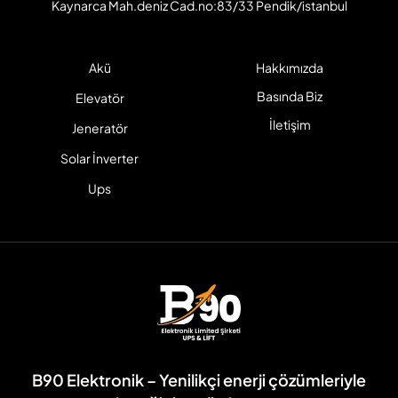
Kaynarca Mah.deniz Cad.no:83/33 Pendik/istanbul
Akü
Hakkımızda
Basında Biz
Elevatör
İletişim
Jeneratör
Solar İnverter
Ups
B90 Elektronik – Yenilikçi enerji çözümleriyle