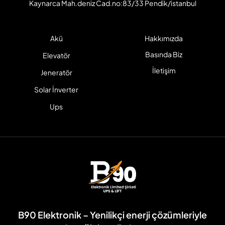
Kaynarca Mah.deniz Cad.no:83/33 Pendik/istanbul
Akü
Hakkımızda
Basında Biz
Elevatör
İletişim
Jeneratör
Solar İnverter
Ups
B90 Elektronik – Yenilikçi enerji çözümleriyle