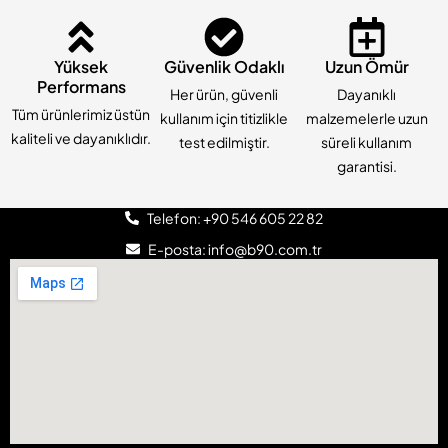
Yüksek
Güvenlik Odaklı
Uzun Ömür
Performans
Her ürün, güvenli
Dayanıklı
Tüm ürünlerimiz üstün
kullanım için titizlikle
malzemelerle uzun
kaliteli ve dayanıklıdır.
test edilmiştir.
süreli kullanım
garantisi.
Telefon: +90 546 605 22 82
E-posta: info@b90.com.tr