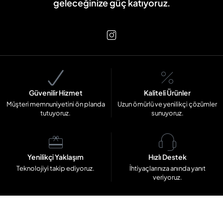
geleceğinize güç katıyoruz.
Güvenilir Hizmet
Kaliteli Ürünler
Müşteri memnuniyetini ön planda
Uzun ömürlü ve yenilikçi çözümler
tutuyoruz.
sunuyoruz.
Yenilikçi Yaklaşım
Hızlı Destek
Teknolojiyi takip ediyoruz.
İhtiyaçlarınıza anında yanıt
veriyoruz.
© Copyright b90.com.tr Tüm Hakları Saklıdır.